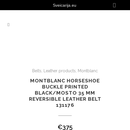
Sveicarija.eu
Belts
,
Leather products
,
Montblanc
MONTBLANC HORSESHOE
BUCKLE PRINTED
BLACK/MOSTO 35 MM
REVERSIBLE LEATHER BELT
131176
€
375