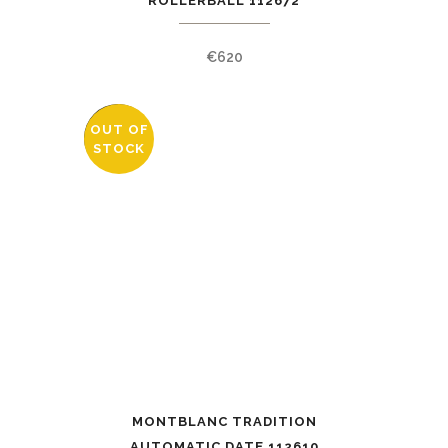
ROLLERBALL 112672
€
620
OUT OF
SALE
STOCK
MONTBLANC TRADITION
AUTOMATIC DATE 112610