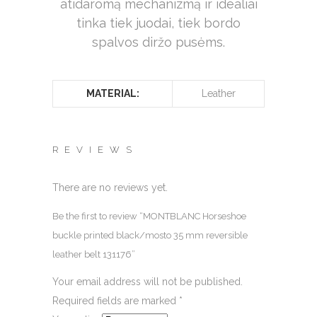
atidaromą mechanizmą ir idealiai
tinka tiek juodai, tiek bordo
spalvos diržo pusėms.
MATERIAL:
Leather
REVIEWS
There are no reviews yet.
Be the first to review “MONTBLANC Horseshoe
buckle printed black/mosto 35 mm reversible
leather belt 131176”
Your email address will not be published.
Required fields are marked
*