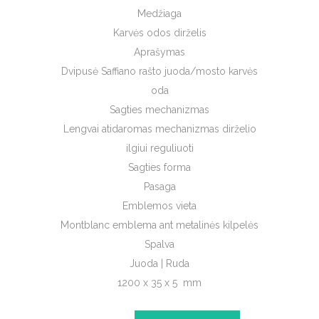
Medžiaga
Karvės odos
dirželis
Aprašymas
Dvipusė Saffiano rašto juoda/mosto karvės
oda
Sagties mechanizmas
Lengvai atidaromas mechanizmas dirželio
ilgiui reguliuoti
Sagties forma
Pasaga
Emblemos vieta
Montblanc emblema ant metalinės kilpelės
Spalva
Juoda | Ruda
1200 x
35 x
5
mm