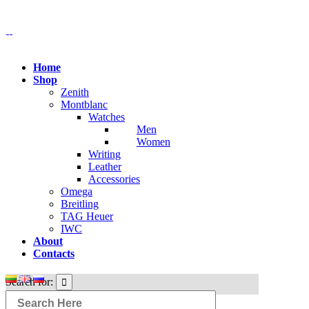
Home
Shop
Zenith
Montblanc
Watches
Men
Women
Writing
Leather
Accessories
Omega
Breitling
TAG Heuer
IWC
About
Contacts
Search for: