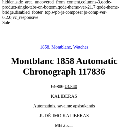
hidden,side_area_uncovered_from_content,columns-3,qode-
product-single-tabs-on-bottom,qode-theme-ver-21.7,qode-theme-
bridge,disabled_footer_top,wpb-js-composer js-comp-ver-
6.2.0,vc_responsive
Sale
1858
,
Montblanc
,
Watches
Montblanc 1858 Automatic
Chronograph 117836
€
4.800
€
3.840
KALIBERAS
Automatinis, savaime apsisukantis
JUDĖJIMO KALIBERAS
MB 25.11