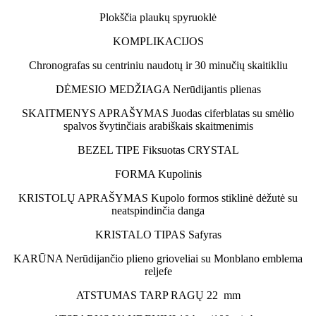
Plokščia plaukų spyruoklė
KOMPLIKACIJOS
Chronografas su centriniu naudotų ir 30 minučių skaitikliu
DĖMESIO MEDŽIAGA
Nerūdijantis plienas
SKAITMENYS APRAŠYMAS
Juodas ciferblatas su smėlio
spalvos švytinčiais arabiškais skaitmenimis
BEZEL TIPE
Fiksuotas
CRYSTAL
FORMA
Kupolinis
KRISTOLŲ APRAŠYMAS
Kupolo formos stiklinė dėžutė su
neatspindinčia danga
KRISTALO TIPAS
Safyras
KARŪNA
Nerūdijančio plieno grioveliai su Monblano emblema
reljefe
ATSTUMAS TARP RAGŲ
22
mm