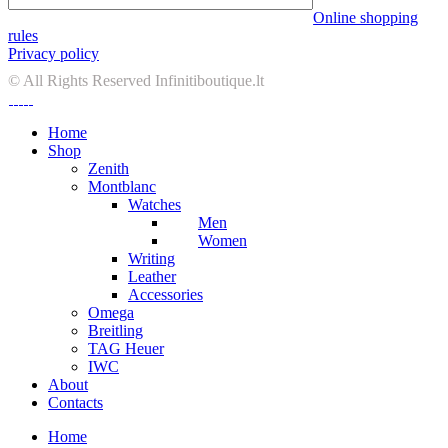
Online shopping
rules
Privacy policy
© All Rights Reserved Infinitiboutique.lt
Home
Shop
Zenith
Montblanc
Watches
Men
Women
Writing
Leather
Accessories
Omega
Breitling
TAG Heuer
IWC
About
Contacts
Home