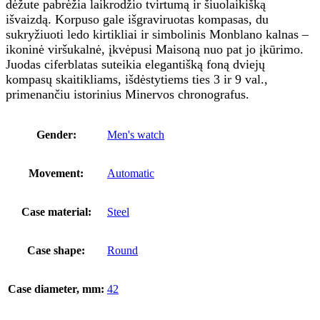
dėžute pabrėžia laikrodžio tvirtumą ir šiuolaikišką
išvaizdą. Korpuso gale išgraviruotas kompasas, du
sukryžiuoti ledo kirtikliai ir simbolinis Monblano kalnas –
ikoninė viršukalnė, įkvėpusi Maisoną nuo pat jo įkūrimo.
Juodas ciferblatas suteikia elegantišką foną dviejų
kompasų skaitikliams, išdėstytiems ties 3 ir 9 val.,
primenančiu istorinius Minervos chronografus.
Gender:
Men's watch
Movement:
Automatic
Case material:
Steel
Case shape:
Round
Case diameter, mm:
42