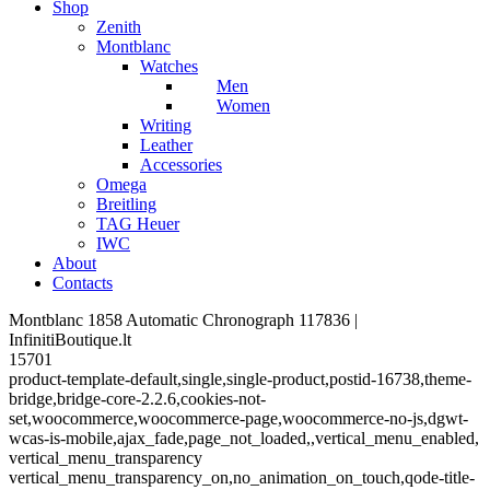
Shop
Zenith
Montblanc
Watches
Men
Women
Writing
Leather
Accessories
Omega
Breitling
TAG Heuer
IWC
About
Contacts
Montblanc 1858 Automatic Chronograph 117836 |
InfinitiBoutique.lt
15701
product-template-default,single,single-product,postid-16738,theme-
bridge,bridge-core-2.2.6,cookies-not-
set,woocommerce,woocommerce-page,woocommerce-no-js,dgwt-
wcas-is-mobile,ajax_fade,page_not_loaded,,vertical_menu_enabled,
vertical_menu_transparency
vertical_menu_transparency_on,no_animation_on_touch,qode-title-