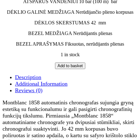
ATSPARUS VANDENIUI
10 bar (100 m)
bar
DĖKLIO GALINĖ MEDŽIAGA
Nerūdijančio plieno korpusas
DĖKLOS SKERSTUMAS
42
mm
BEZEL MEDŽIAGA
Nerūdijantis plienas
BEZEL APRAŠYMAS
Fiksuotas, nerūdijantis plienas
1 in stock
Add to basket
Description
Additional Information
Reviews (0)
Montblanc 1858 automatinis chronografas sujungia gryną
estetiką su funkcionalumu ir gali pasigirti chronografinių
funkcijų tikslumu. Pirmiausia „Montblanc 1858“
automatiniame chronografe yra dvipusiai stūmikliai, skirti
chronografui suaktyvinti. Jo 42 mm korpusas buvo
poliruotas ir satino apdaila, o kartu su safyro krištolo stiklo