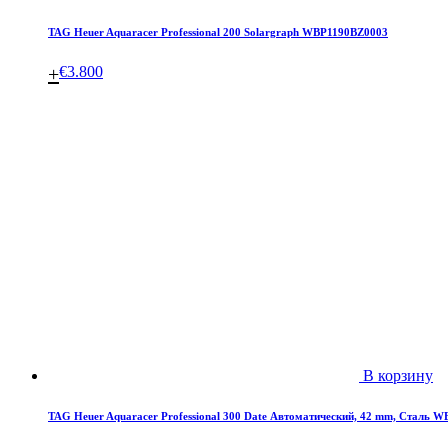
TAG Heuer Aquaracer Professional 200 Solargraph WBP1190BZ0003
+
€
3.800
В корзину
TAG Heuer Aquaracer Professional 300 Date Автоматический, 42 mm, Сталь 