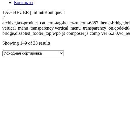
Контакты
TAG HEUER | InfinitiBoutique.lt
-1
archive,tax-product_cat,term-tag-heuer-ru,term-6857,theme-bridge
vertical_menu_transparency vertical_menu_transparency_on,qode-tit
bridge,disabled_footer_top,wpb-js-composer js-comp-ver-6.2.0,vc_re
Showing 1–9 of 33 results