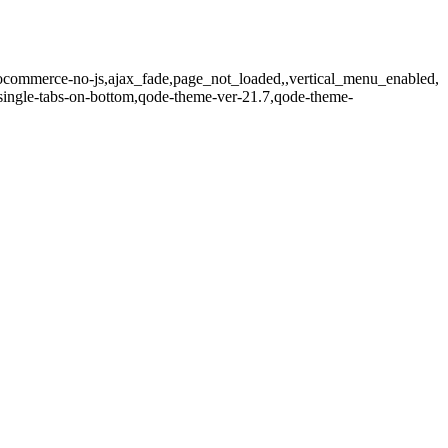
ocommerce-no-js,ajax_fade,page_not_loaded,,vertical_menu_enabled,
single-tabs-on-bottom,qode-theme-ver-21.7,qode-theme-