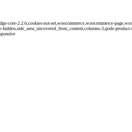
,bridge-core-2.2.6,cookies-not-set,woocommerce,woocommerce-page,wo
le-hidden,side_area_uncovered_from_content,columns-3,qode-product-
sponsive