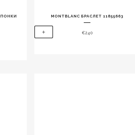
АПОНКИ
MONTBLANC БРАСЛЕТ 11855663
+
€
240