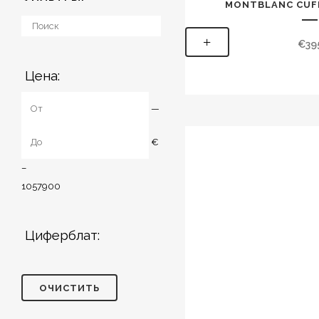
MONTBLANC CUFF
+
€
39
Цена:
—
€
–
10
57900
Циферблат:
ОЧИСТИТЬ