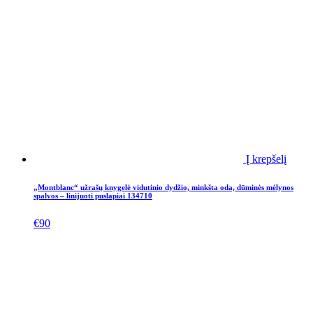
Į krepšelį
„Montblanc“ užrašų knygelė vidutinio dydžio, minkšta oda, dūminės mėlynos
spalvos – linijuoti puslapiai 134710
€
90