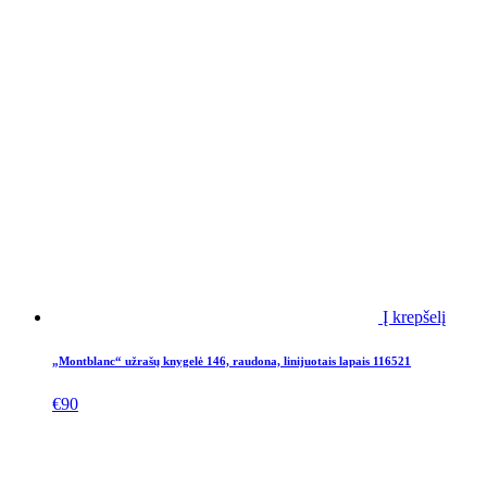
Į krepšelį
„Montblanc“ užrašų knygelė 146, raudona, linijuotais lapais 116521
€
90