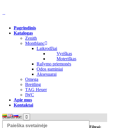
Pagrindinis
Katalogas
Zenith
Montblanc
Laikrodžiai
Vyriškas
Moteriškas
Rašymo priemonės
Odos gaminiai
Aksesuarai
Omega
Breitling
TAG Heuer
IWC
Apie mus
Kontaktai
Search for:
Filtrai: