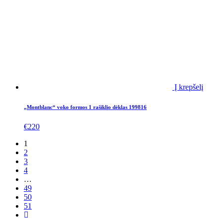
Į krepšelį
„Montblanc“ voko formos 1 rašiklio dėklas 199816
€
220
1
2
3
4
…
49
50
51