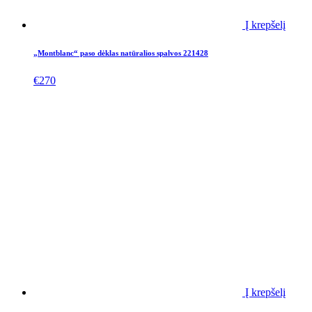
Į krepšelį
„Montblanc“ paso dėklas natūralios spalvos 221428
€
270
Į krepšelį