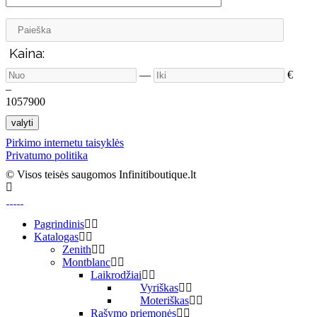
Kaina:
—
€
–
10
57900
valyti
Pirkimo internetu taisyklės
Privatumo politika
© Visos teisės saugomos Infinitiboutique.lt
Pagrindinis
Katalogas
Zenith
Montblanc
Laikrodžiai
Vyriškas
Moteriškas
Rašymo priemonės