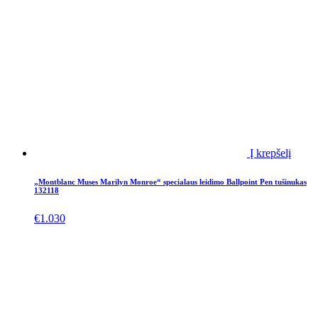
Į krepšelį
„Montblanc Muses Marilyn Monroe“ specialaus leidimo Ballpoint Pen tušinukas
132118
€
1.030