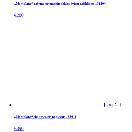
„Montblanc“ rašymo priemonių dėklas dviem rašikliams 131204
€
200
Į krepšelį
„Montblanc“ skaitmeninis popierius 135011
€
890