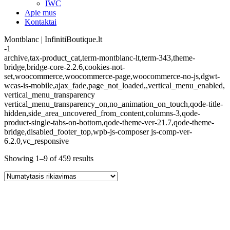
IWC
Apie mus
Kontaktai
Montblanc | InfinitiBoutique.lt
-1
archive,tax-product_cat,term-montblanc-lt,term-343,theme-
bridge,bridge-core-2.2.6,cookies-not-
set,woocommerce,woocommerce-page,woocommerce-no-js,dgwt-
wcas-is-mobile,ajax_fade,page_not_loaded,,vertical_menu_enabled,
vertical_menu_transparency
vertical_menu_transparency_on,no_animation_on_touch,qode-title-
hidden,side_area_uncovered_from_content,columns-3,qode-
product-single-tabs-on-bottom,qode-theme-ver-21.7,qode-theme-
bridge,disabled_footer_top,wpb-js-composer js-comp-ver-
6.2.0,vc_responsive
Showing 1–9 of 459 results