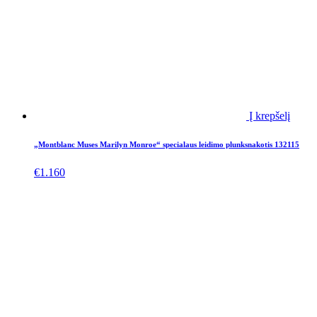
Į krepšelį
„Montblanc Muses Marilyn Monroe“ specialaus leidimo plunksnakotis 132115
€
1.160