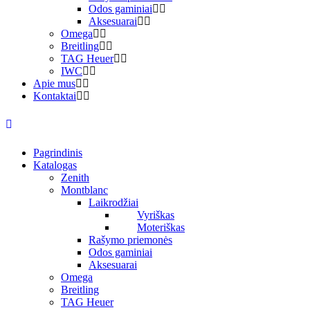
Odos gaminiai
Aksesuarai
Omega
Breitling
TAG Heuer
IWC
Apie mus
Kontaktai
Pagrindinis
Katalogas
Zenith
Montblanc
Laikrodžiai
Vyriškas
Moteriškas
Rašymo priemonės
Odos gaminiai
Aksesuarai
Omega
Breitling
TAG Heuer