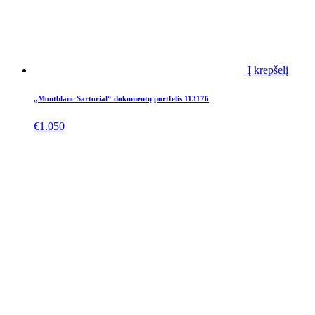
Į krepšelį
„Montblanc Sartorial“ dokumentų portfelis 113176
€
1.050